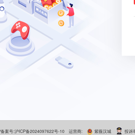
P备案号:沪ICP备2024097622号-10
运营商:
紫薇汉城
投诉